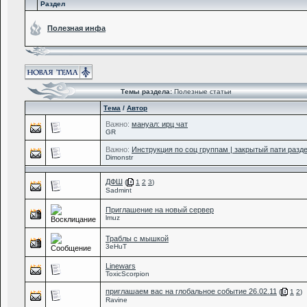
Раздел
Полезная инфа
Темы раздела:
Полезные статьи
Тема
/
Автор
Важно:
мануал: ирц чат
GR
Важно:
Инструкция по соц группам | закрытый пати разде
Dimonstr
ДФШ
(
1
2
3
)
Sadmint
Приглашение на новый сервер
lmuz
Траблы с мышкой
3eHuT
Linewars
ToxicScorpion
приглашаем вас на глобальное событие 26.02.11
(
1
2
)
Ravine