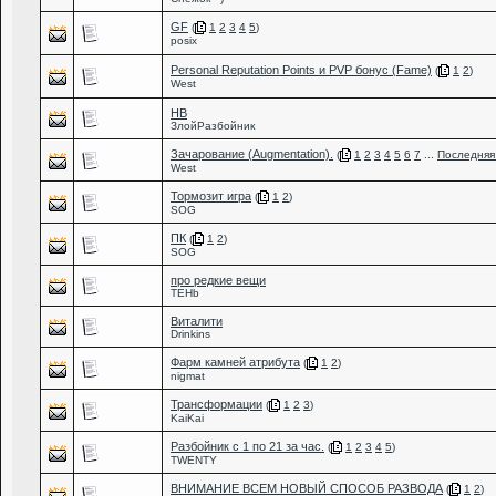
GF
(
1
2
3
4
5
)
posix
Personal Reputation Points и PVP бонус (Fame)
(
1
2
)
West
НВ
ЗлойРазбойник
Зачарование (Augmentation).
(
1
2
3
4
5
6
7
...
Последняя
West
Тормозит игра
(
1
2
)
SOG
ПК
(
1
2
)
SOG
про редкие вещи
TEHb
Виталити
Drinkins
Фарм камней атрибута
(
1
2
)
nigmat
Трансформации
(
1
2
3
)
KaiKai
Разбойник с 1 по 21 за час.
(
1
2
3
4
5
)
TWENTY
ВНИМАНИЕ ВСЕМ НОВЫЙ СПОСОБ РАЗВОДА
(
1
2
)