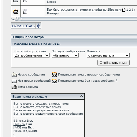
Necos
Как быстро догнать темного эльфа до 18го лвл
(
1
2
3
)
Рамиро
Опции просмотра
Показаны темы с 1 по 30 из 49
Критерий сортировки
Порядок отображения
Показать
Новые сообщения
Популярная тема с новыми сообщениями
Нет новых сообщений
Популярная тема без новых сообщений
Тема закрыта
Ваши права в разделе
Вы
не можете
создавать новые темы
Вы
не можете
отвечать в темах
Вы
не можете
прикреплять вложения
Вы
не можете
редактировать свои сообщения
BB коды
Вкл.
Смайлы
Вкл.
[IMG]
код
Вкл.
HTML код
Выкл.