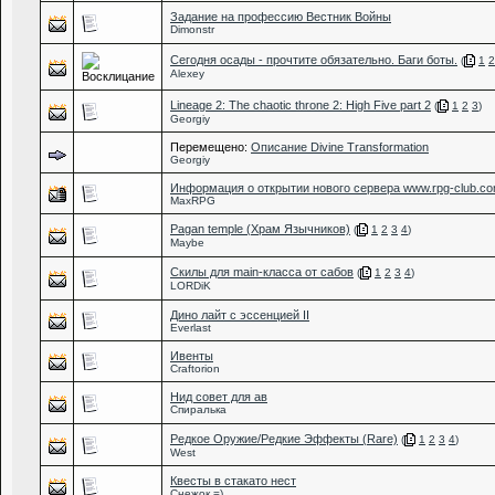
Задание на профессию Вестник Войны
Dimonstr
Сегодня осады - прочтите обязательно. Баги боты.
(
1
2
Alexey
Lineage 2: The chaotic throne 2: High Five part 2
(
1
2
3
)
Georgiy
Перемещено:
Описание Divine Transformation
Georgiy
Информация о открытии нового сервера www.rpg-club.c
MaxRPG
Pagan temple (Храм Язычников)
(
1
2
3
4
)
Maybe
Скилы для main-класса от сабов
(
1
2
3
4
)
LORDiK
Дино лайт с эссенцией II
Everlast
Ивенты
Craftorion
Нид совет для ав
Спиралька
Редкое Оружие/Редкие Эффекты (Rare)
(
1
2
3
4
)
West
Квесты в стакато нест
Снежок =)