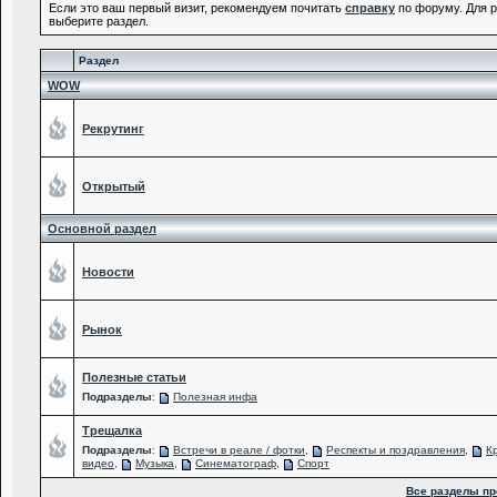
Если это ваш первый визит, рекомендуем почитать
справку
по форуму. Для 
выберите раздел.
Раздел
WOW
Рекрутинг
Открытый
Основной раздел
Новости
Рынок
Полезные статьи
Подразделы
:
Полезная инфа
Трещалка
Подразделы
:
Встречи в реале / фотки
,
Респекты и поздравления
,
К
видео
,
Музыка
,
Синематограф
,
Спорт
Все разделы п