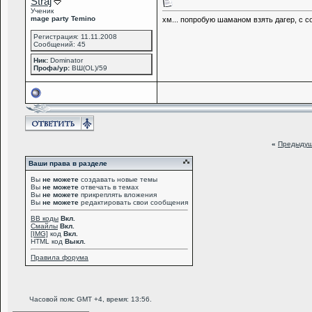
Straj
Ученик
mage party Temino
хм... попробую шаманом взять дагер, с 
Регистрация: 11.11.2008
Сообщений: 45
Ник:
Dominator
Профа/ур:
ВШ(OL)/59
«
Предыдущ
Ваши права в разделе
Вы
не можете
создавать новые темы
Вы
не можете
отвечать в темах
Вы
не можете
прикреплять вложения
Вы
не можете
редактировать свои сообщения
BB коды
Вкл.
Смайлы
Вкл.
[IMG]
код
Вкл.
HTML код
Выкл.
Правила форума
Часовой пояс GMT +4, время:
13:56
.