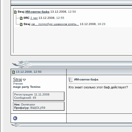
Straj
ИМ-свитки бафа
13.12.2008,
12:50
0RC
1 час
13.12.2008,
12:55
Straj
хм... попробую шаманом взять...
13.12.2008,
16:23
13.12.2008, 12:50
Straj
ИМ-свитки бафа
Ученик
mage party Temino
Кто знает сколько этот баф действует?
Регистрация: 11.11.2008
Сообщений: 45
Ник:
Dominator
Профа/ур:
ВШ(OL)/59