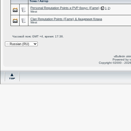
Тема / Автор
Personal Reputation Points и PVP бонус (Fame)
(
1
2
)
West
Clan Reputation Points (Fame) & Академия Клана
West
Часовой пояс GMT +4, время:
17:36
.
vBulletin sk
Powered by v
Copyright ©2000 - 2026