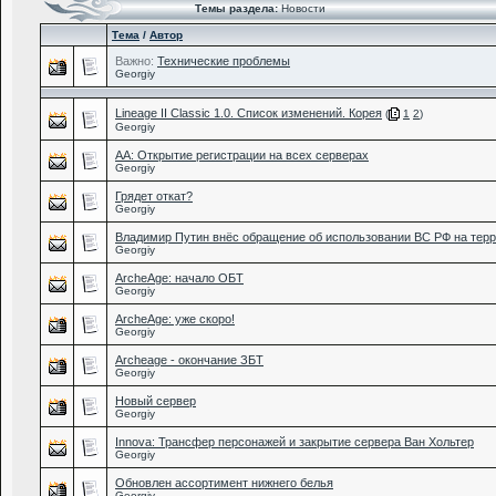
Темы раздела:
Новости
Тема
/
Автор
Важно:
Технические проблемы
Georgiy
Lineage II Classic 1.0. Список изменений. Корея
(
1
2
)
Georgiy
AA: Открытие регистрации на всех серверах
Georgiy
Грядет откат?
Georgiy
Владимир Путин внёс обращение об использовании ВС РФ на терр
Georgiy
ArcheAge: начало ОБТ
Georgiy
ArcheAge: уже скоро!
Georgiy
Archeage - окончание ЗБТ
Georgiy
Новый сервер
Georgiy
Innova: Трансфер персонажей и закрытие сервера Ван Хольтер
Georgiy
Обновлен ассортимент нижнего белья
Georgiy