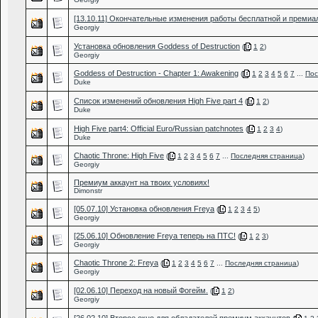
[13.10.11] Окончательные изменения работы бесплатной и премиа
Georgiy
Установка обновления Goddess of Destruction
(
1
2
)
Georgiy
Goddess of Destruction - Chapter 1: Awakening
(
1
2
3
4
5
6
7
...
Пос
Duke
Список изменений обновления High Five part 4
(
1
2
)
Duke
High Five part4: Official Euro/Russian patchnotes
(
1
2
3
4
)
Duke
Chaotic Throne: High Five
(
1
2
3
4
5
6
7
...
Последняя страница
)
Georgiy
Премиум аккаунт на твоих условиях!
Dimonstr
[05.07.10] Установка обновления Freya
(
1
2
3
4
5
)
Georgiy
[25.06.10] Обновление Freya теперь на ПТС!
(
1
2
3
)
Georgiy
Chaotic Throne 2: Freya
(
1
2
3
4
5
6
7
...
Последняя страница
)
Georgiy
[02.06.10] Переход на новый Фогейм.
(
1
2
)
Georgiy