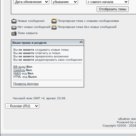
Новые сообщения
Популярная тема с новыми сообщениями
Нет новых сообщений
Популярная тема без новых сообщений
Тема закрыта
Ваши права в разделе
Вы
не можете
создавать новые темы
Вы
не можете
отвечать в темах
Вы
не можете
прикреплять вложения
Вы
не можете
редактировать свои сообщения
BB коды
Вкл.
Смайлы
Вкл.
[IMG]
код
Вкл.
HTML код
Выкл.
Правила форума
Часовой пояс GMT +4, время:
23:48
.
vBulletin sk
Powered by v
Copyright ©2000 - 2026