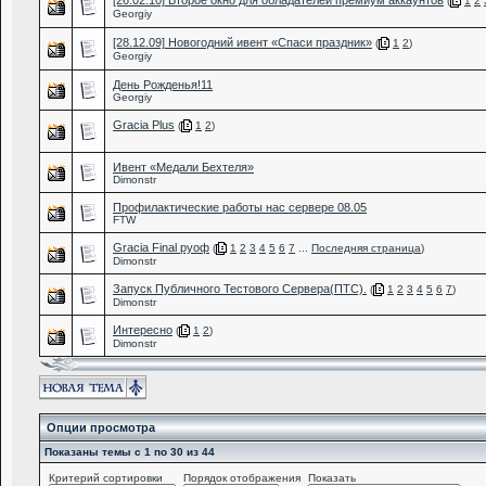
[26.02.10] Второе окно для обладателей премиум аккаунтов
(
1
2
Georgiy
[28.12.09] Новогодний ивент «Спаси праздник»
(
1
2
)
Georgiy
День Рожденья!11
Georgiy
Gracia Plus
(
1
2
)
Ивент «Медали Бехтеля»
Dimonstr
Профилактические работы нас сервере 08.05
FTW
Gracia Final руоф
(
1
2
3
4
5
6
7
...
Последняя страница
)
Dimonstr
Запуск Публичного Тестового Сервера(ПТС).
(
1
2
3
4
5
6
7
)
Dimonstr
Интересно
(
1
2
)
Dimonstr
Опции просмотра
Показаны темы с 1 по 30 из 44
Критерий сортировки
Порядок отображения
Показать